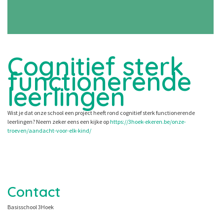
Cognitief sterk
functionerende
leerlingen
Wist je dat onze school een project heeft rond cognitief sterk functionerende
leerlingen? Neem zeker eens een kijke op
https://3hoek-ekeren.be/onze-
troeven/aandacht-voor-elk-kind/
Contact
Basisschool 3Hoek