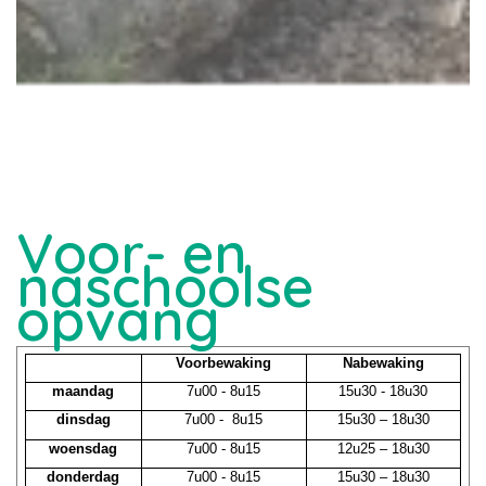
Voor- en
naschoolse
opvang
Voorbewaking
Nabewaking
maandag
7u00 - 8u15
15u30 - 18u30
dinsdag
7u00 - 8u15
15u30 – 18u30
woensdag
7u00 - 8u15
12u25 – 18u30
donderdag
7u00 - 8u15
15u30 – 18u30