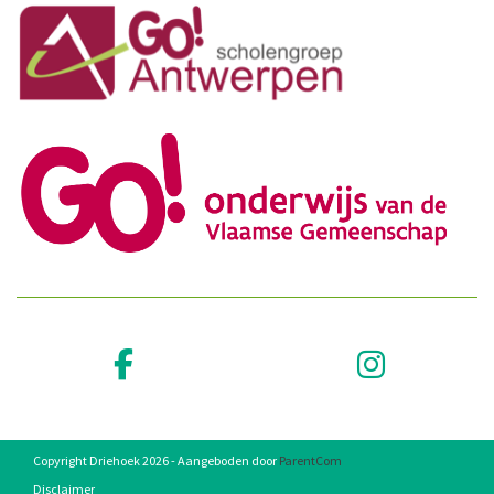
Copyright Driehoek 2026 - Aangeboden door
ParentCom
Disclaimer