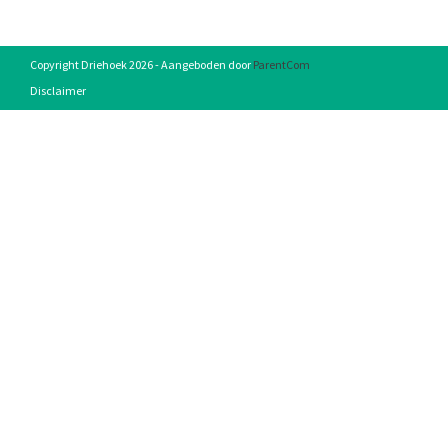
Copyright Driehoek 2026 - Aangeboden door
ParentCom
Disclaimer