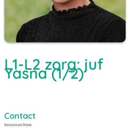
L1-L2 zorg: juf
Yasna (1/2)
Contact
Basisschool 3Hoek