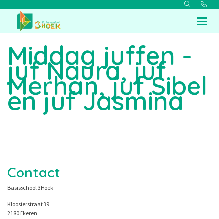
Middag juffen -
juf Naura, juf
Merhan, juf Sibel
en juf Jasmina
Contact
Basisschool 3Hoek
Kloosterstraat 39
2180 Ekeren