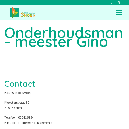
Onderhoudsman
- meester Gino
Contact
Basisschool 3Hoek
Kloosterstraat 39
2180 Ekeren
Telefoon: 035416254
E-mail: directie@3hoek-ekeren.be